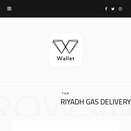
F
T
I
a
w
n
c
i
s
e
t
t
b
t
a
ROWSI
TAG
o
e
g
RIYADH GAS DELIVERY
o
r
r