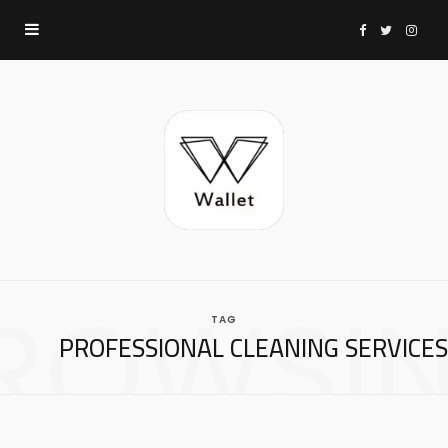
F
T
I
a
w
n
c
i
s
e
t
t
b
t
a
ROWSI
TAG
o
e
g
PROFESSIONAL CLEANING SERVICES
o
r
r