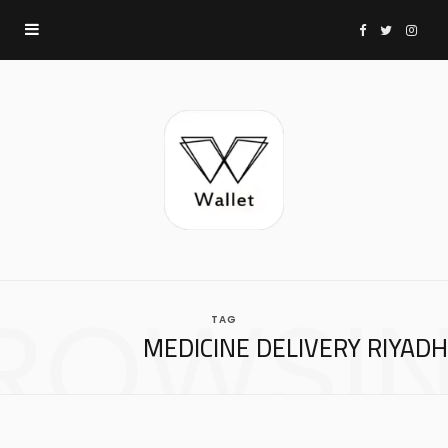
F
T
I
a
w
n
c
i
s
e
t
t
b
t
a
ROWSI
TAG
o
e
g
MEDICINE DELIVERY RIYADH
o
r
r