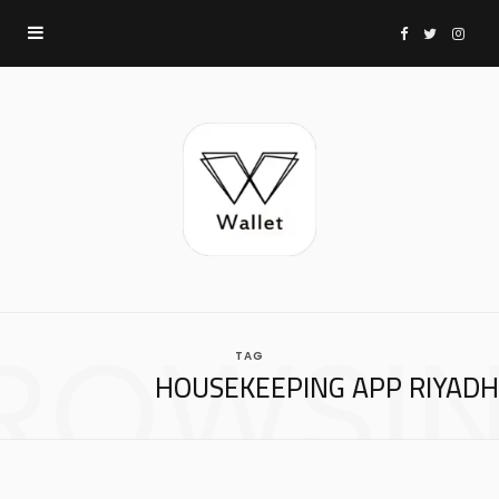
F
T
I
a
w
n
c
i
s
e
t
t
b
t
a
ROWSI
TAG
o
e
g
HOUSEKEEPING APP RIYADH
o
r
r