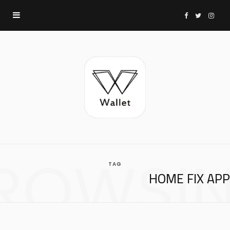
F
T
I
a
w
n
c
i
s
e
t
t
b
t
a
ROWSI
TAG
o
e
g
HOME FIX APP
o
r
r