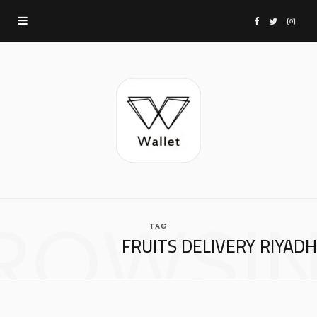
F
T
I
a
w
n
c
i
s
e
t
t
b
t
a
ROWSI
TAG
o
e
g
FRUITS DELIVERY RIYADH
o
r
r