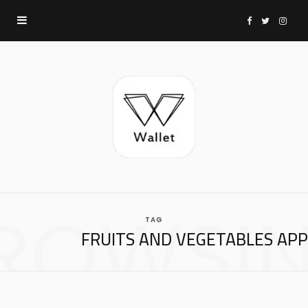
F
T
I
a
w
n
c
i
s
e
t
t
b
t
a
ROWSI
TAG
o
e
g
FRUITS AND VEGETABLES APP
o
r
r