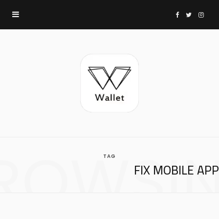
F
T
I
a
w
n
c
i
s
e
t
t
b
t
a
ROWSI
TAG
o
e
g
FIX MOBILE APP
o
r
r