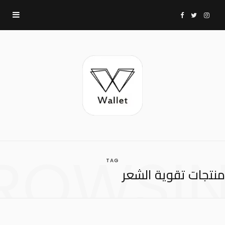
F
T
I
a
w
n
c
i
s
e
t
t
b
t
a
ROWSI
TAG
o
e
g
منتجات تقوية الشعر
o
r
r