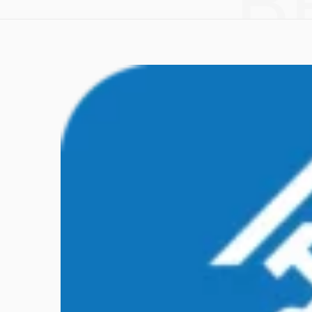
B
k
a
m