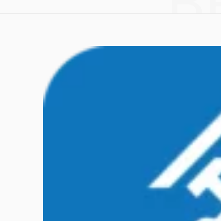
B
k
a
m