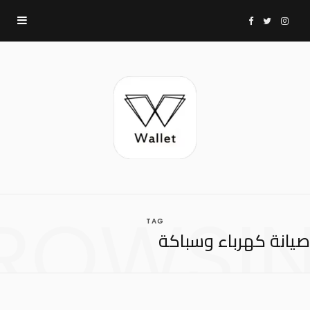
F
T
I
a
w
n
c
i
s
e
t
t
b
t
a
ROWSI
TAG
o
e
g
صيانة كهرباء وسباكة
o
r
r