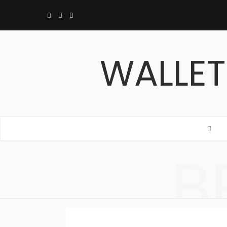
F
T
I
a
w
n
c
i
s
e
t
t
b
t
a
B
o
e
g
o
r
r