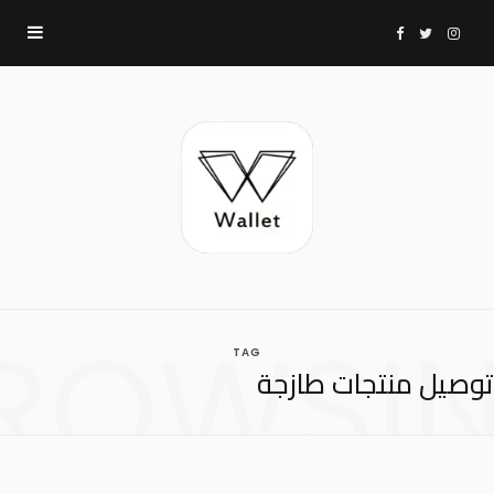
F
T
I
a
w
n
c
i
s
e
t
t
b
t
a
ROWSI
TAG
o
e
g
توصيل منتجات طازجة
o
r
r