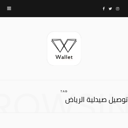
F
T
I
a
w
n
c
i
s
e
t
t
b
t
a
ROWSI
TAG
o
e
g
توصيل صيدلية الرياض
o
r
r