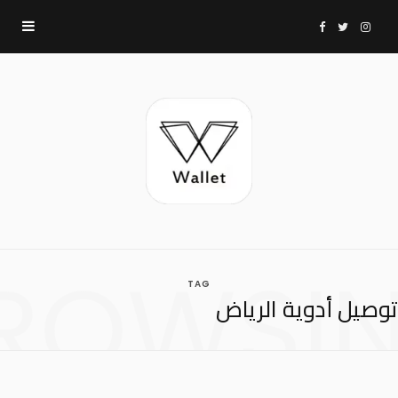
F
T
I
a
w
n
c
i
s
e
t
t
b
t
a
ROWSI
TAG
o
e
g
توصيل أدوية الرياض
o
r
r