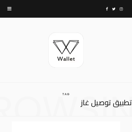
F
T
I
a
w
n
c
i
s
e
t
t
b
t
a
ROWSI
TAG
o
e
g
تطبيق توصيل غاز
o
r
r