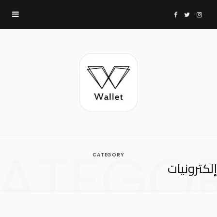
F
T
I
a
w
n
c
i
s
e
t
t
b
t
a
ATEGO
CATEGORY
o
e
g
إلكترونيات
o
r
r