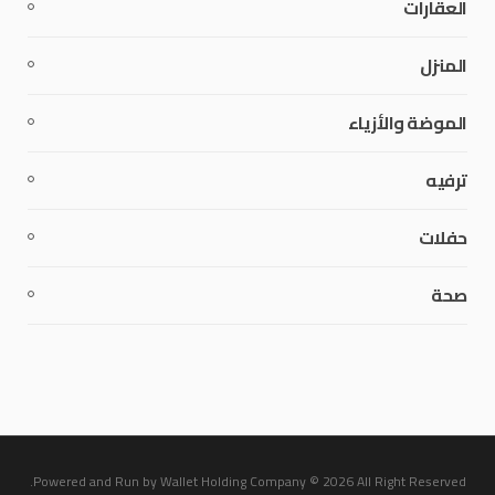
العقارات
المنزل
الموضة والأزياء
ترفيه
حفلات
صحة
Powered and Run by Wallet Holding Company © 2026 All Right Reserved.